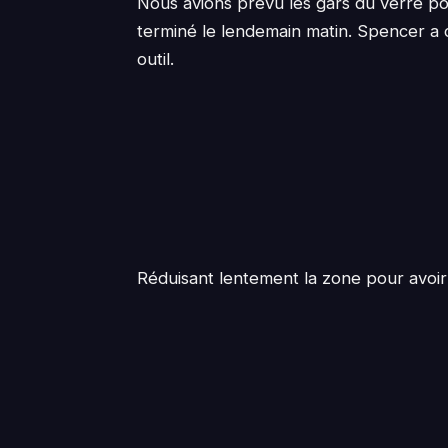
Nous avions prévu les gars du verre pou
terminé le lendemain matin. Spencer a c
outil.
Réduisant lentement la zone pour avoir 